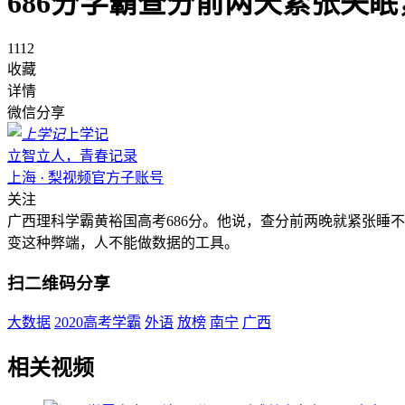
686分学霸查分前两天紧张失
1112
收藏
详情
微信分享
上学记
立智立人，青春记录
上海 · 梨视频官方子账号
关注
广西理科学霸黄裕国高考686分。他说，查分前两晚就紧张睡
变这种弊端，人不能做数据的工具。
扫二维码分享
大数据
2020高考学霸
外语
放榜
南宁
广西
相关视频