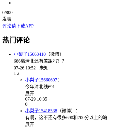
0
/800
发表
评论请下载APP
热门评论
小梨子15663410
（微博）
686离清北还有差距吗？？
07-26 10:52 · 未知
1
2
小梨子15660697
：
今年清北线691
展开
07-29 10:35 ·
0
小梨子15418538
（微博）：
有啊，这不还有很多690和700分以上的嘛
展开