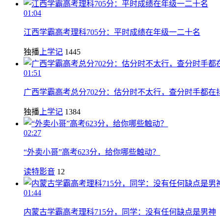
01:04
江西学霸高考理科705分：平时成绩在年级一二十名
独播
上学记
1445
01:51
广西学霸高考总分702分：估分时不太行，查分时手都在
独播
上学记
1384
02:27
“外卖小哥”高考623分，给你哪些触动？
读特影音
12
01:44
内蒙古学霸高考理科715分，同学：没有任何缺点是男神