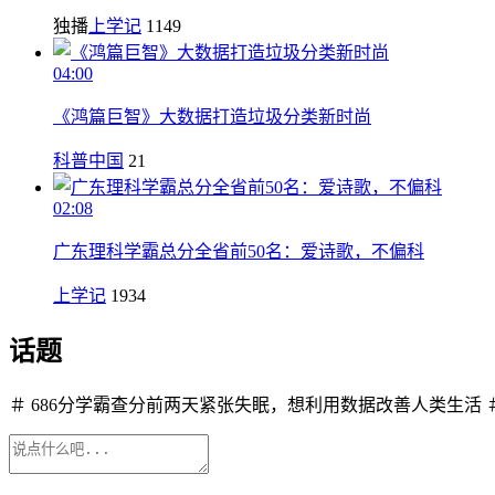
独播
上学记
1149
04:00
《鸿篇巨智》大数据打造垃圾分类新时尚
科普中国
21
02:08
广东理科学霸总分全省前50名：爱诗歌，不偏科
上学记
1934
话题
＃ 686分学霸查分前两天紧张失眠，想利用数据改善人类生活 