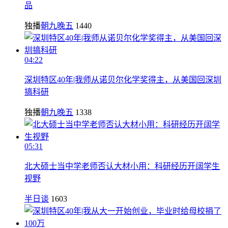
品
独播
朝九晚五
1440
04:22
深圳特区40年|我师从诺贝尔化学奖得主，从美国回深圳
搞科研
独播
朝九晚五
1338
05:31
北大硕士当中学老师否认大材小用：科研经历开阔学生
视野
半日谈
1603