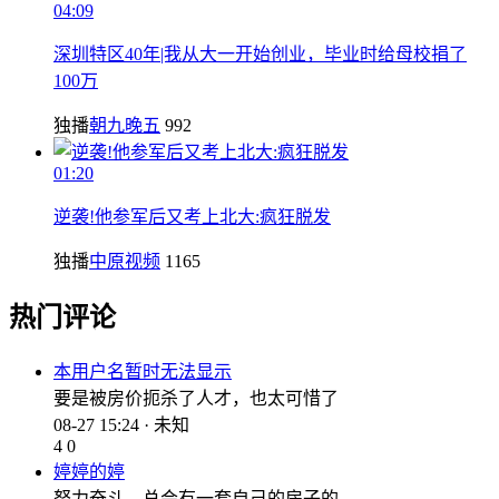
04:09
深圳特区40年|我从大一开始创业，毕业时给母校捐了
100万
独播
朝九晚五
992
01:20
逆袭!他参军后又考上北大:疯狂脱发
独播
中原视频
1165
热门评论
本用户名暂时无法显示
要是被房价扼杀了人才，也太可惜了
08-27 15:24 · 未知
4
0
婷婷的婷
努力奋斗，总会有一套自己的房子的