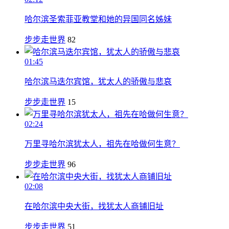
哈尔滨圣索菲亚教堂和她的异国同名姊妹
步步走世界
82
01:45
哈尔滨马迭尔宾馆，犹太人的骄傲与悲哀
步步走世界
15
02:24
万里寻哈尔滨犹太人，祖先在哈做何生意？
步步走世界
96
02:08
在哈尔滨中央大街，找犹太人商铺旧址
步步走世界
51