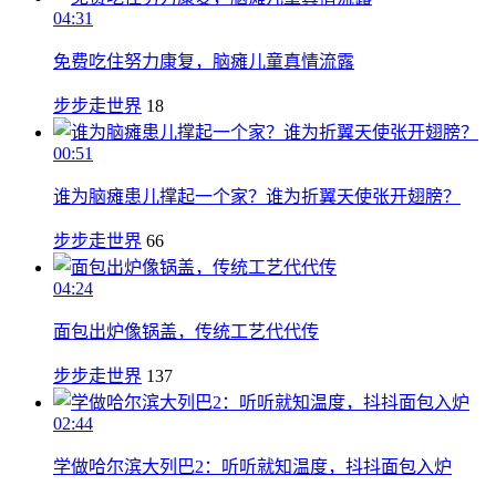
04:31
免费吃住努力康复，脑瘫儿童真情流露
步步走世界
18
00:51
谁为脑瘫患儿撑起一个家？谁为折翼天使张开翅膀？
步步走世界
66
04:24
面包出炉像锅盖，传统工艺代代传
步步走世界
137
02:44
学做哈尔滨大列巴2：听听就知温度，抖抖面包入炉