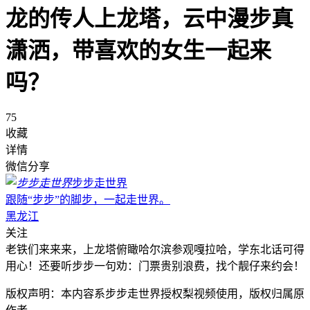
龙的传人上龙塔，云中漫步真
潇洒，带喜欢的女生一起来
吗？
75
收藏
详情
微信分享
步步走世界
跟随“步步”的脚步，一起走世界。
黑龙江
关注
老铁们来来来，上龙塔俯瞰哈尔滨参观嘎拉哈，学东北话可得
用心！还要听步步一句劝：门票贵别浪费，找个靓仔来约会！
版权声明：本内容系步步走世界授权梨视频使用，版权归属原