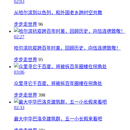
02:03
从哈尔滨到以色列，和外国老乡跨时空共舞
步步走世界
96
02:27
哈尔滨抗疫跨百年时差，回顾历史，向伍连德致敬！
步步走世界
95
03:06
众里寻它千百度，将被拆百年圈楼在拐角处
步步走世界
398
02:33
最大中华巴洛克建筑群，五一小长假来看吧