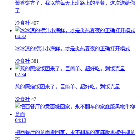
酱香饼方子，我以前每天上班路上的早餐，这次送给你
了
冷食社
407
04:32
冰冰凉的捞汁小海鲜，才是炎热夏夜的正确打开模式
冷食社
381
02:34
煎的照烧饭团来了，巨简单、超好吃，剩饭克星
冷食社
47
04:13
把西餐厅的意面搬回家，永不翻车的家庭版黑椒牛柳意
面