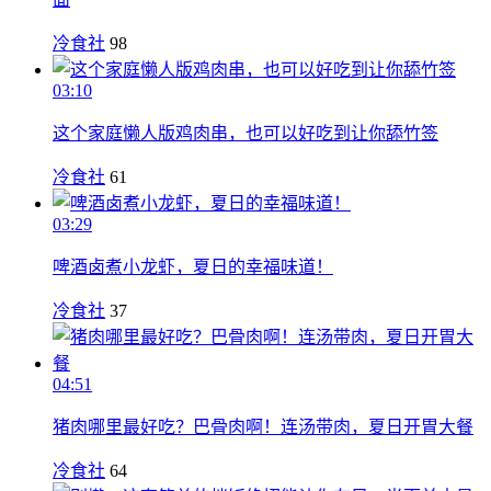
冷食社
98
03:10
这个家庭懒人版鸡肉串，也可以好吃到让你舔竹签
冷食社
61
03:29
啤酒卤煮小龙虾，夏日的幸福味道！
冷食社
37
04:51
猪肉哪里最好吃？巴骨肉啊！连汤带肉，夏日开胃大餐
冷食社
64