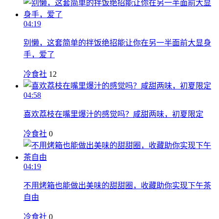
04:19
别懒，这套简单的拌饭绝招能让你在另一半面前大显身
手，爱了
冷食社
12
04:58
喜欢荔枝在嘴里爆汁的感觉吗？咸甜两味，初夏限定
冷食社
0
04:19
不用烤箱也能做出美味的甜甜圈，收藏助你实现下午茶
自由
冷食社
0