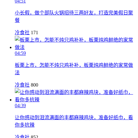
04:51
小长假，做个部队火锅招待三两好友，打造完美假日聚
餐
冷食社
171
04:59
板栗上市，怎能不炖只鸡补补，板栗炖鸡鲜绝的家常做
法
冷食社
800
04:39
让你感动到泪流满面的丰都麻辣鸡块，准备好纸巾，看
你多抗辣
冷食社
852