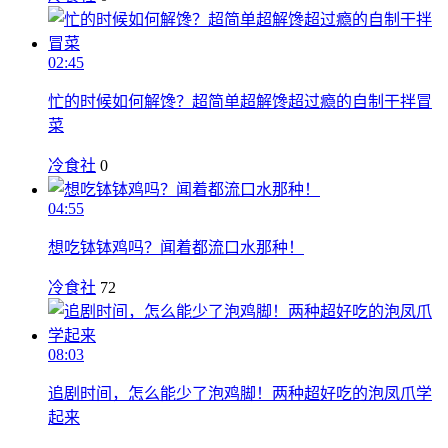
02:45
忙的时候如何解馋？超简单超解馋超过瘾的自制干拌冒
菜
冷食社
0
04:55
想吃钵钵鸡吗？闻着都流口水那种！
冷食社
72
08:03
追剧时间，怎么能少了泡鸡脚！两种超好吃的泡凤爪学
起来