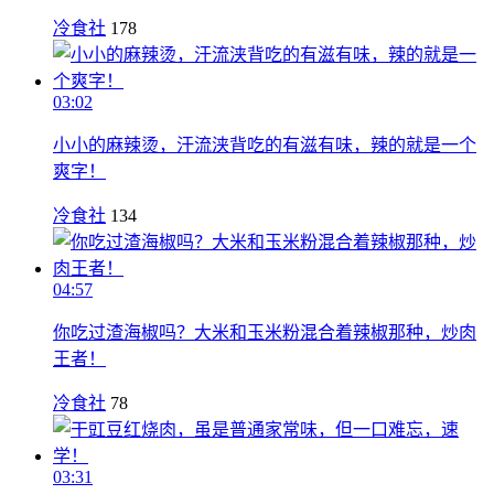
冷食社
178
03:02
小小的麻辣烫，汗流浃背吃的有滋有味，辣的就是一个
爽字！
冷食社
134
04:57
你吃过渣海椒吗？大米和玉米粉混合着辣椒那种，炒肉
王者！
冷食社
78
03:31