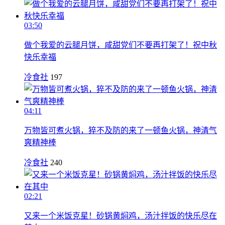
03:50
做个我爱的云腿月饼，咸甜党们不要再打架了！祝中秋
快乐幸福
冷食社
197
04:11
万物皆可煮火锅，猝不及防的来了一顿鱼火锅，神清气
爽精神棒
冷食社
240
02:21
又来一个米饭克星！砂锅黄焖鸡，汤汁拌饭的快乐尽在