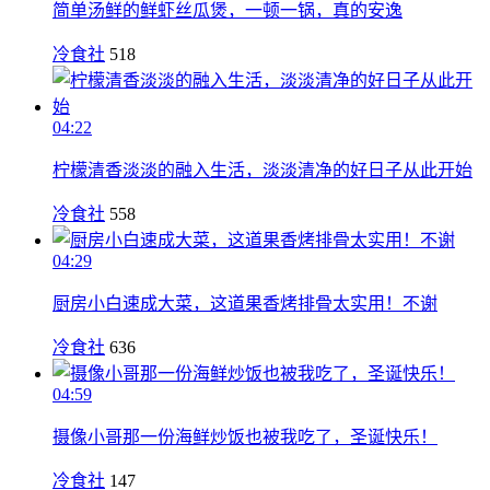
简单汤鲜的鲜虾丝瓜煲，一顿一锅，真的安逸
冷食社
518
04:22
柠檬清香淡淡的融入生活，淡淡清净的好日子从此开始
冷食社
558
04:29
厨房小白速成大菜，这道果香烤排骨太实用！不谢
冷食社
636
04:59
摄像小哥那一份海鲜炒饭也被我吃了，圣诞快乐！
冷食社
147