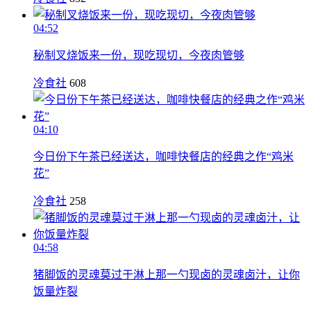
04:52
秘制叉烧饭来一份，现吃现切，今夜肉管够
冷食社
608
04:10
今日份下午茶已经送达，咖啡快餐店的经典之作“鸡米
花”
冷食社
258
04:58
猪脚饭的灵魂莫过于淋上那一勺现卤的灵魂卤汁，让你
饭量炸裂