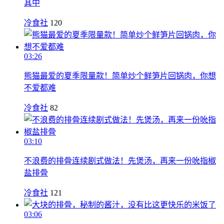
其中
冷食社
120
03:26
熊猫最爱的夏季限量款！简单炒个鲜笋片回锅肉，你想
不爱都难
冷食社
82
03:10
不浪费的排骨连续剧式做法！先煲汤，再来一份吮指椒
盐排骨
冷食社
121
03:06