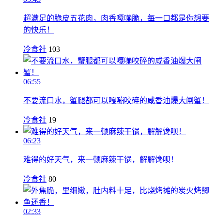
超满足的脆皮五花肉，肉香嘎嘣脆，每一口都是你想要
的快乐！
冷食社
103
06:55
不要流口水，蟹腿都可以嘎嘣咬碎的咸香油爆大闸蟹！
冷食社
19
06:23
难得的好天气，来一顿麻辣干锅，解解馋呗！
冷食社
80
02:33