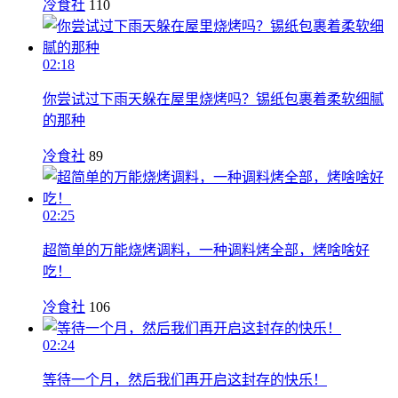
冷食社
110
02:18
你尝试过下雨天躲在屋里烧烤吗？锡纸包裹着柔软细腻
的那种
冷食社
89
02:25
超简单的万能烧烤调料，一种调料烤全部，烤啥啥好
吃！
冷食社
106
02:24
等待一个月，然后我们再开启这封存的快乐！