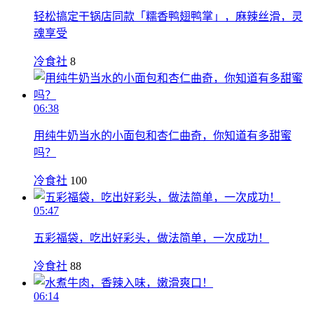
轻松搞定干锅店同款「糯香鸭翅鸭掌」，麻辣丝滑，灵
魂享受
冷食社
8
06:38
用纯牛奶当水的小面包和杏仁曲奇，你知道有多甜蜜
吗？
冷食社
100
05:47
五彩福袋，吃出好彩头，做法简单，一次成功！
冷食社
88
06:14