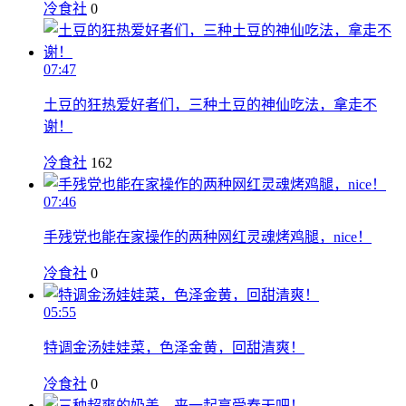
冷食社
0
07:47
土豆的狂热爱好者们，三种土豆的神仙吃法，拿走不
谢！
冷食社
162
07:46
手残党也能在家操作的两种网红灵魂烤鸡腿，nice！
冷食社
0
05:55
特调金汤娃娃菜，色泽金黄，回甜清爽！
冷食社
0