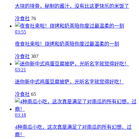
大块的排骨，秘制的酱汁，没有比这更快乐的米饭了
冷食社
76
03:55
夜食社来啦！烧烤和奶茶陪你度过最温柔的一刻
冷食社
307
03:21
迷你新中式鸡蛋豆腐披萨，光听名字就觉得好吃！
冷食社
65
03:18
4种南瓜小吃，这次真是满足了对南瓜的所有幻想，过
瘾！