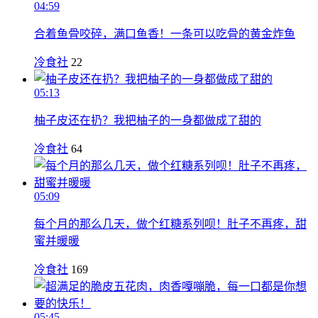
04:59
合着鱼骨咬碎，满口鱼香！一条可以吃骨的黄金炸鱼
冷食社
22
05:13
柚子皮还在扔？我把柚子的一身都做成了甜的
冷食社
64
05:09
每个月的那么几天，做个红糖系列呗！肚子不再疼，甜
蜜并暖暖
冷食社
169
05:45