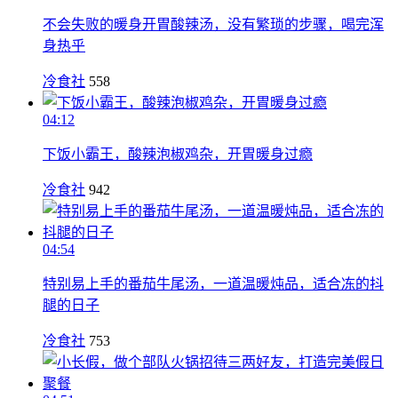
不会失败的暖身开胃酸辣汤，没有繁琐的步骤，喝完浑
身热乎
冷食社
558
04:12
下饭小霸王，酸辣泡椒鸡杂，开胃暖身过瘾
冷食社
942
04:54
特别易上手的番茄牛尾汤，一道温暖炖品，适合冻的抖
腿的日子
冷食社
753