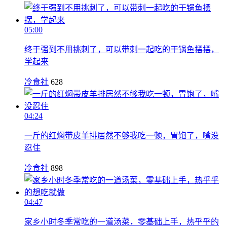
05:00
终于强到不用挑刺了，可以带刺一起吃的干锅鱼摆摆，
学起来
冷食社
628
04:24
一斤的红焖带皮羊排居然不够我吃一顿，胃饱了，嘴没
忍住
冷食社
898
04:47
家乡小时冬季常吃的一道汤菜，零基础上手，热乎乎的