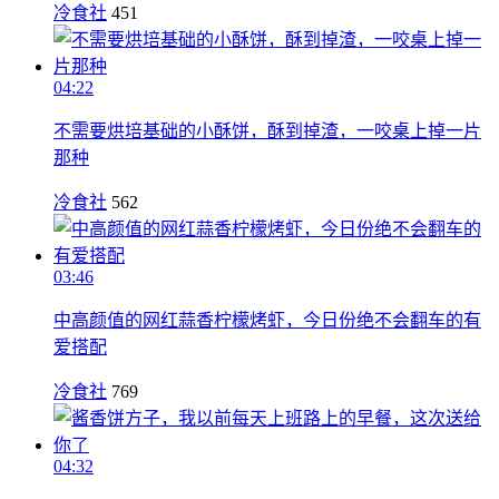
冷食社
451
04:22
不需要烘培基础的小酥饼，酥到掉渣，一咬桌上掉一片
那种
冷食社
562
03:46
中高颜值的网红蒜香柠檬烤虾，今日份绝不会翻车的有
爱搭配
冷食社
769
04:32