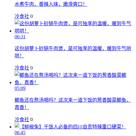
水煮牛肉，香辣入味，嫩滑爽口！
冷食社
0
06:31
这份胡萝卜砂锅牛肉煲，是可独享的温暖，暖到牛气哄
哄！
冷食社
0
05:09
鲫鱼还在熬汤喝吗？这次来一道下饭的葱香酸菜鲫鱼，
真香！
冷食社
0
06:45