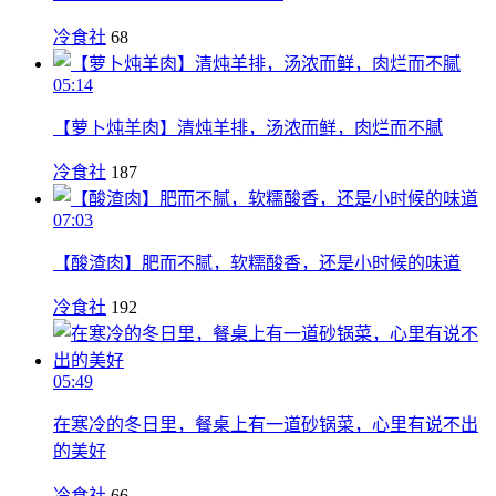
冷食社
68
05:14
【萝卜炖羊肉】清炖羊排，汤浓而鲜，肉烂而不腻
冷食社
187
07:03
【酸渣肉】肥而不腻，软糯酸香，还是小时候的味道
冷食社
192
05:49
在寒冷的冬日里，餐桌上有一道砂锅菜，心里有说不出
的美好
冷食社
66