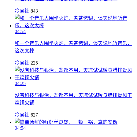
冷食社
843
04:54
和一个音乐人围坐火炉，煮茶烤翅，谈天说地听音乐，
这次太棒
冷食社
225
04:25
没有科技与狠活，盐都不用，天凉试试暖身腊排骨风干
鸡铜火锅
冷食社
627
04:54