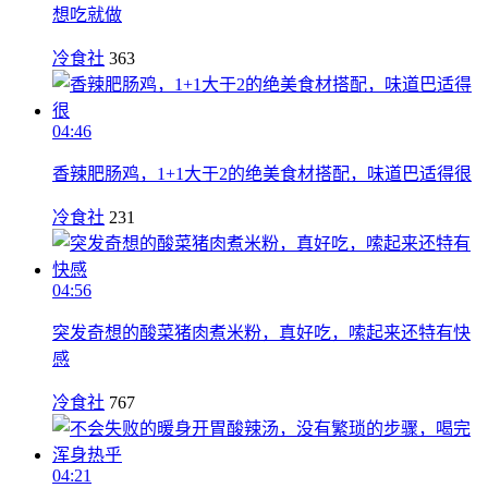
想吃就做
冷食社
363
04:46
香辣肥肠鸡，1+1大于2的绝美食材搭配，味道巴适得很
冷食社
231
04:56
突发奇想的酸菜猪肉煮米粉，真好吃，嗦起来还特有快
感
冷食社
767
04:21