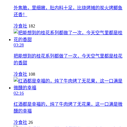
外焦脆，里细嫩，肚内料十足，比烧烤摊的炭火烤鲫鱼
还香！
冷食社
182
03:28
把能想到的桂花系列都做了一次，今天空气里都是桂花
的香甜
冷食社
108
02:16
红酒都是幸福的，炖了牛肉烤了无花果，这一口满是微
醺的幸福
冷食社
26