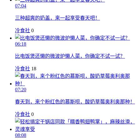
07:04
三种超爽的奶盖，来一起享受春天吧！
冷食社
0
06:18
比电饭煲还懒的微波炉懒人菜，你确定不试一试？
冷食社
18
07:20
春天到，来个粉红色的慕斯呗，酸奶草莓奥利奥那种！
冷食社
0
08:08