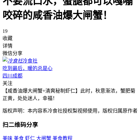
不要流口水，蟹腿都可以嘎嘣
咬碎的咸香油爆大闸蟹！
19
收藏
详情
微信分享
冷食社
吃到最后，暖的总是心
四川成都
关注
【咸香油爆大闸蟹+清爽秘制虾仁】此时，秋意渐浓，蟹肥菊
正黄，处处迷人，幸福！
版权声明：本内容系冷食社授权梨视频使用，版权归属原作者
扫二维码分享
美味
美食
虾仁
大闸蟹
美食教程