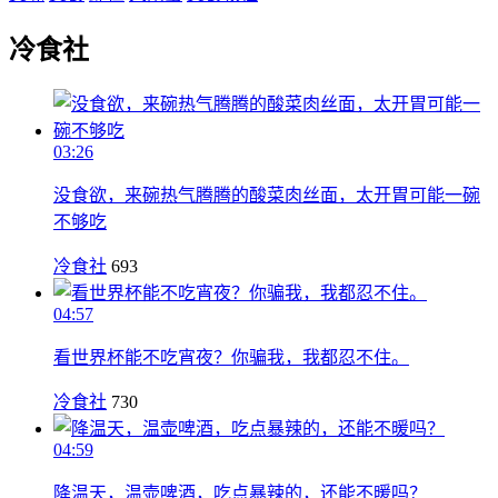
冷食社
03:26
没食欲，来碗热气腾腾的酸菜肉丝面，太开胃可能一碗
不够吃
冷食社
693
04:57
看世界杯能不吃宵夜？你骗我，我都忍不住。
冷食社
730
04:59
降温天，温壶啤酒，吃点暴辣的，还能不暖吗？