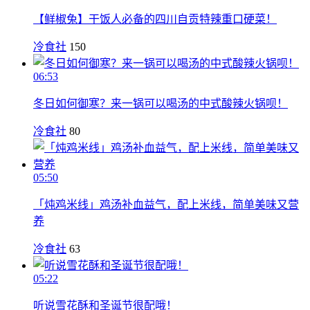
【鲜椒兔】干饭人必备的四川自贡特辣重口硬菜！
冷食社
150
06:53
冬日如何御寒？来一锅可以喝汤的中式酸辣火锅呗！
冷食社
80
05:50
「炖鸡米线」鸡汤补血益气，配上米线，简单美味又营
养
冷食社
63
05:22
听说雪花酥和圣诞节很配哦！