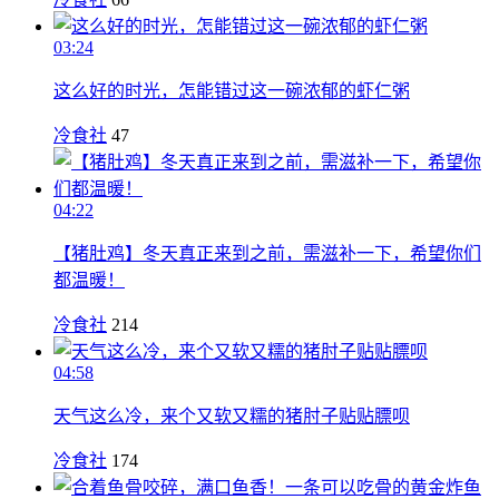
03:24
这么好的时光，怎能错过这一碗浓郁的虾仁粥
冷食社
47
04:22
【猪肚鸡】冬天真正来到之前，需滋补一下，希望你们
都温暖！
冷食社
214
04:58
天气这么冷，来个又软又糯的猪肘子贴贴膘呗
冷食社
174