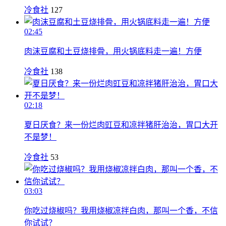
冷食社
127
02:45
肉沫豆腐和土豆烧排骨，用火锅底料走一遍！方便
冷食社
138
02:18
夏日厌食？来一份烂肉豇豆和凉拌猪肝治治，胃口大开
不是梦！
冷食社
53
03:03
你吃过烧椒吗？我用烧椒凉拌白肉，那叫一个香，不信
你试试？