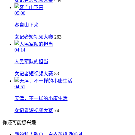
女记者短视频大赛
444
05:00
客自山下来
女记者短视频大赛
263
04:14
人民军队的担当
女记者短视频大赛
83
04:51
天津，不一样的小康生活
女记者短视频大赛
74
你还可能感兴趣
我的私人歌单，白衣英雄-张伯礼