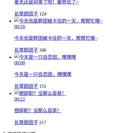
夏天还是别来了吧！要热化了~
长草颜团子
124
00:16
今天也是胖团被卡住的一天，帮帮忙喽~
长草颜团子
346
00:08
今天是一只自恋团，嘿嘿嘿
长草颜团子
151
00:22
想辞职？没那么容易！
长草颜团子
217