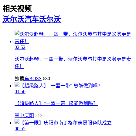
相关视频
沃尔沃汽车
沃尔沃
02:52
沃尔沃赵琴：一盔一带，沃尔沃参与其中是义务更是责
任！
独播
车BOSS
680
01:50
【超级路人】“一盔一带” 您能做到吗？
掌中庆阳
212
00:55