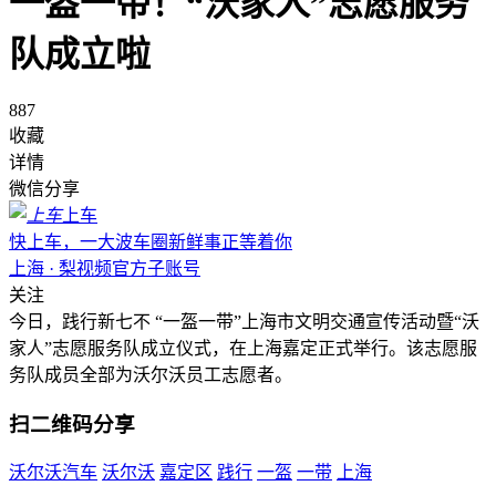
一盔一带！“沃家人”志愿服务
队成立啦
887
收藏
详情
微信分享
上车
快上车，一大波车圈新鲜事正等着你
上海 · 梨视频官方子账号
关注
今日，践行新七不 “一盔一带”上海市文明交通宣传活动暨“沃
家人”志愿服务队成立仪式，在上海嘉定正式举行。该志愿服
务队成员全部为沃尔沃员工志愿者。
扫二维码分享
沃尔沃汽车
沃尔沃
嘉定区
践行
一盔
一带
上海