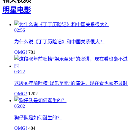
明星
电影
02:56
为什么说《丁丁历险记》和中国关系很大？
OMG!
781
03:22
这段46年前吐槽“娱乐至死”的演讲，现在看也毫不过时
OMG!
1202
05:02
狗仔队是如何诞生的？
OMG!
484