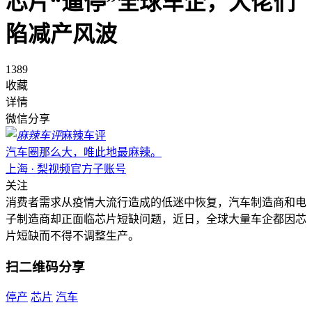
芯片“逼停”全球车企，大佬们
陷减产风波
1389
收藏
详情
微信分享
麻辣车评
汽车圈那么大，唯此地最麻辣。
上海 · 梨视频官方子账号
关注
消费者需求从疫情大流行造成的低迷中恢复，汽车制造商和电
子制造商却正面临芯片短缺问题，近日，全球大量车企都因芯
片短缺而不得不调整生产。
扫二维码分享
停产
芯片
汽车