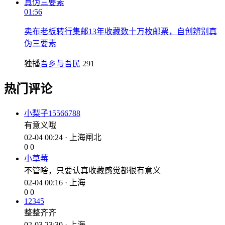
01:56
卖布老板转行集邮13年收藏数十万枚邮票，自创辨别真
伪三要素
独播
吾乡与吾民
291
热门评论
小梨子15566788
有意义哦
02-04 00:24 · 上海闸北
0
0
小草莓
不管啥，只要认真收藏感觉都很有意义
02-04 00:16 · 上海
0
0
12345
整整齐齐
02-03 23:30 · 上海