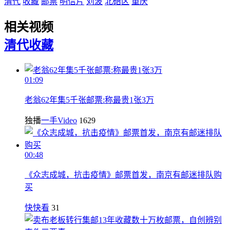
清代
收藏
邮票
明信片
刘波
北碚区
重庆
相关视频
清代
收藏
01:09
老翁62年集5千张邮票:称最贵1张3万
独播
一手Video
1629
00:48
《众志成城，抗击疫情》邮票首发，南京有邮迷排队购
买
快快看
31