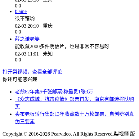
0
0
blaine
很不错哟
02-03 20:10 · 重庆
0
0
薛之谦老婆
能收藏2000多件明信片，也是非常不容易呀
02-03 11:01 · 未知
0
0
打开梨视频，查看全部评论
你还可能感兴趣
老翁62年集5千张邮票:称最贵1张3万
《众志成城，抗击疫情》邮票首发，南京有邮迷排队购
买
卖布老板转行集邮13年收藏数十万枚邮票，自创辨别真
伪三要素
Copyright © 2016-2026 Pearvideo. All Rights Reserved.
梨视频 版