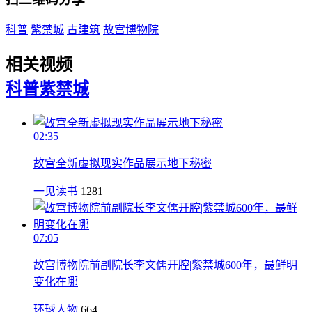
科普
紫禁城
古建筑
故宫博物院
相关视频
科普
紫禁城
02:35
故宫全新虚拟现实作品展示地下秘密
一见读书
1281
07:05
故宫博物院前副院长李文儒开腔|紫禁城600年，最鲜明
变化在哪
环球人物
664