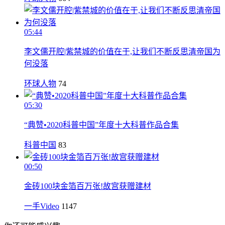
05:44
李文儒开腔|紫禁城的价值在于,让我们不断反思清帝国为
何没落
环球人物
74
05:30
“典赞•2020科普中国”年度十大科普作品合集
科普中国
83
00:50
金砖100块金箔百万张!故宫获赠建材
一手Video
1147