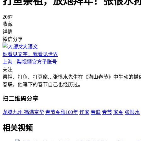
打鱼祭祖，放炮拜年！张恨水
2067
收藏
详情
微信分享
大语文
你看见文字，我看见世界
上海 · 梨视频官方子账号
关注
祭祖、打鱼、打豆腐…张恨水先生在《潜山春节》中生动的描
春联，他笔下的春节自己也经历过。
扫二维码分享
龙腾九州 福满京华
春节乡愁100年
作家
春联
春节
家乡
张恨水
相关视频