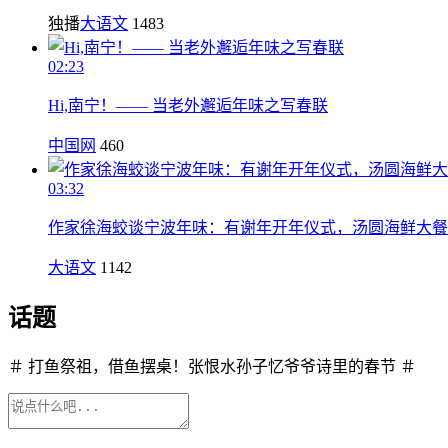
独播
大语文
1483
02:23
Hi,南宁！—— 当老外邂逅年味之写春联
中国网
460
03:32
作家徐海蛟谈宁波年味：有谢年开年仪式，汤圆海鲜大餐
大语文
1142
话题
＃ 打鱼祭祖，借鱼摆桌！张恨水孙子忆爷爷诗里的春节 ＃