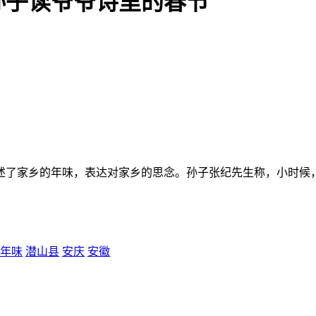
孙子读爷爷诗里的春节
述了家乡的年味，表达对家乡的思念。孙子张纪先生称，小时候
年味
潜山县
安庆
安徽