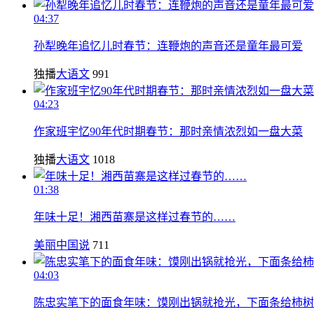
04:37
孙犁晚年追忆儿时春节：连鞭炮的声音还是童年最可爱
独播
大语文
991
04:23
作家班宇忆90年代时期春节：那时亲情浓烈如一盘大菜
独播
大语文
1018
01:38
年味十足！湘西苗寨是这样过春节的……
美丽中国说
711
04:03
陈忠实笔下的面食年味：馍刚出锅就抢光，下面条给柿树