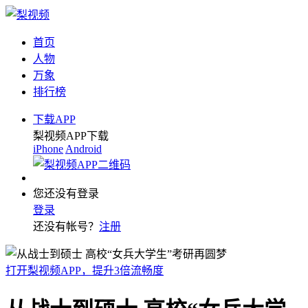
首页
人物
万象
排行榜
下载APP
梨视频APP下载
iPhone
Android
您还没有登录
登录
还没有帐号？
注册
打开梨视频APP，提升3倍流畅度