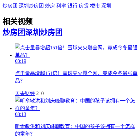
炒房团
深圳炒房团
炒房
利率
银行
房贷
楼市
深圳
相关视频
炒房团
深圳炒房团
03:19
点击量暴增超151倍！雪球夹火爆全网，竟成今冬最强单
品？
贝果财经
210
03:13
听俞敏洪和刘庆峰聊教育：中国的孩子该拥有一个怎样
的童年？