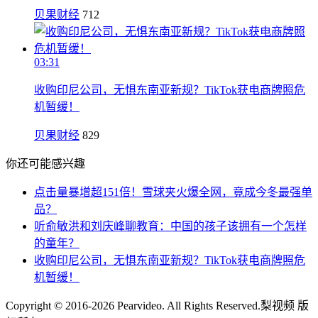
贝果财经
712
03:31
收购印尼公司，无惧东南亚新规？TikTok获电商牌照危
机暂缓！
贝果财经
829
你还可能感兴趣
点击量暴增超151倍！雪球夹火爆全网，竟成今冬最强单
品？
听俞敏洪和刘庆峰聊教育：中国的孩子该拥有一个怎样
的童年？
收购印尼公司，无惧东南亚新规？TikTok获电商牌照危
机暂缓！
Copyright © 2016-2026 Pearvideo. All Rights Reserved.
梨视频 版