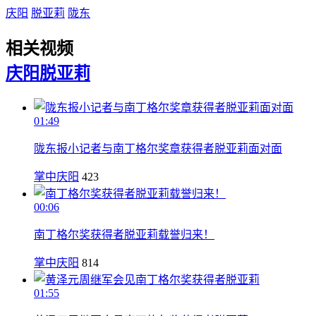
庆阳
脱亚莉
陇东
相关视频
庆阳
脱亚莉
01:49
陇东报小记者与南丁格尔奖章获得者脱亚莉面对面
掌中庆阳
423
00:06
南丁格尔奖获得者脱亚莉载誉归来！
掌中庆阳
814
01:55