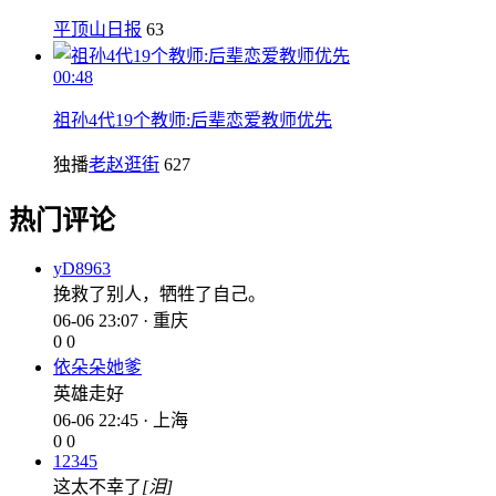
平顶山日报
63
00:48
祖孙4代19个教师:后辈恋爱教师优先
独播
老赵逛街
627
热门评论
yD8963
挽救了别人，牺牲了自己。
06-06 23:07 · 重庆
0
0
依朵朵她爹
英雄走好
06-06 22:45 · 上海
0
0
12345
这太不幸了
[泪]