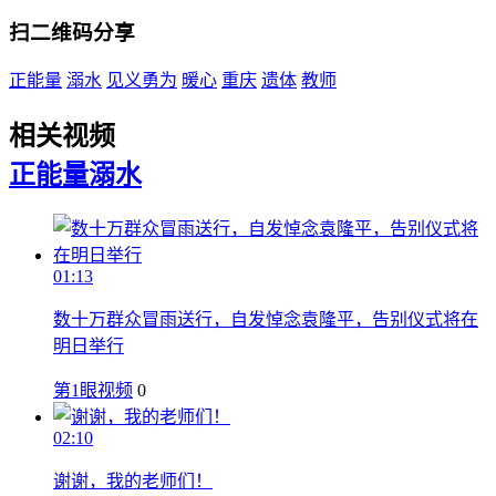
扫二维码分享
正能量
溺水
见义勇为
暖心
重庆
遗体
教师
相关视频
正能量
溺水
01:13
数十万群众冒雨送行，自发悼念袁隆平，告别仪式将在
明日举行
第1眼视频
0
02:10
谢谢，我的老师们！