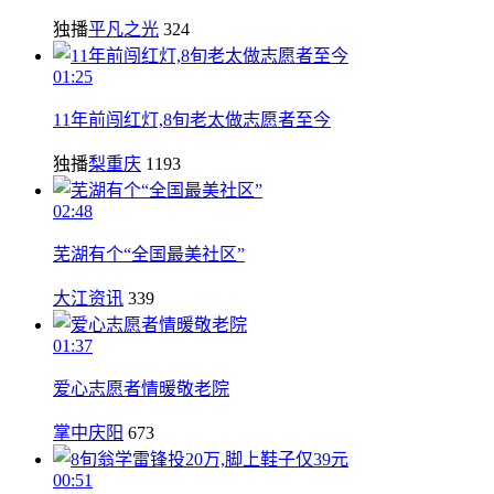
独播
平凡之光
324
01:25
11年前闯红灯,8旬老太做志愿者至今
独播
梨重庆
1193
02:48
芜湖有个“全国最美社区”
大江资讯
339
01:37
爱心志愿者情暖敬老院
掌中庆阳
673
00:51