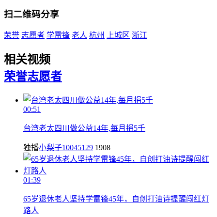
扫二维码分享
荣誉
志愿者
学雷锋
老人
杭州
上城区
浙江
相关视频
荣誉
志愿者
00:51
台湾老太四川做公益14年,每月捐5千
独播
小梨子10045129
1908
01:39
65岁退休老人坚持学雷锋45年，自创打油诗提醒闯红灯
路人