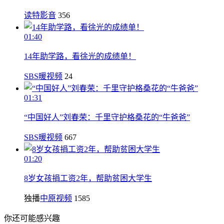
读特影音
356
01:40
14年助学路，看徐光的成绩单！
SBS暖视频
24
01:31
“中国好人”刘春荣：千里守护格桑花的“牛爸爸”
SBS暖视频
667
01:20
8岁女孩捐工资2年，帮助贫困大学生
独播
中原视频
1585
你还可能感兴趣