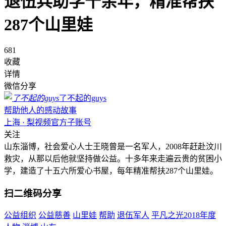
退伍兵助学十余年，精准帮扶
287个山里娃
681
收藏
详情
微信分享
了不起的guys
帮助他人的感动故事
上海 · 梨视频官方子账号
关注
山东淄博，社会爱心人士王晓曾是一名军人，2008年赶赴汶川
救灾，从那以后他就坚持做公益。十多年来走遍云贵的贫困小
学，建造了十五六所爱心书屋，每年精准帮扶287个山里娃。
扫二维码分享
公益组织
公益慈善
山里娃
帮助
退伍军人
平凡之光2018年度