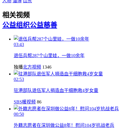
人物
淄博
山东
相关视频
公益组织
公益慈善
03:43
退伍兵帮287个山里娃，一做10余年
独播
北方视频
1346
02:53
驻港部队退伍军人捐造血干细胞救4岁女童
SBS暖视频
86
00:50
外籍志愿者在深圳做公益8年！慰问104岁抗战老兵