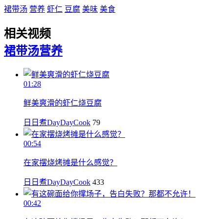
裙带汤
营养
虾仁
豆腐
美味
美食
相关视频
裙带汤
营养
01:28
鲜美爽滑的虾仁烧豆腐
日日煮DayDayCook
79
00:54
在家摆烧烤摊是什么感觉？
日日煮DayDayCook
433
00:42