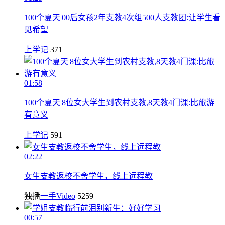
100个夏天|00后女孩2年支教4次组500人支教团:让学生看
见希望
上学记
371
01:58
100个夏天|8位女大学生到农村支教,8天教4门课:比旅游
有意义
上学记
591
02:22
女生支教返校不舍学生，线上远程教
独播
一手Video
5259
00:57