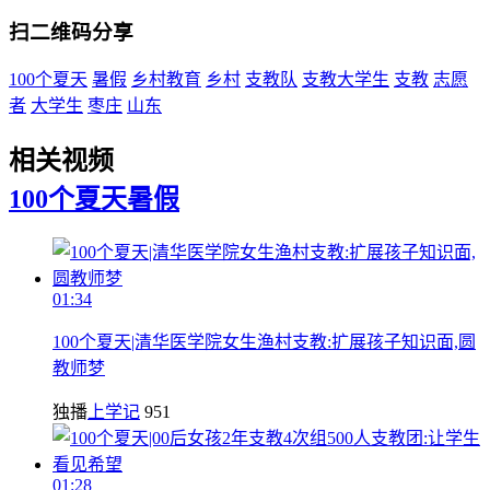
扫二维码分享
100个夏天
暑假
乡村教育
乡村
支教队
支教大学生
支教
志愿
者
大学生
枣庄
山东
相关视频
100个夏天
暑假
01:34
100个夏天|清华医学院女生渔村支教:扩展孩子知识面,圆
教师梦
独播
上学记
951
01:28