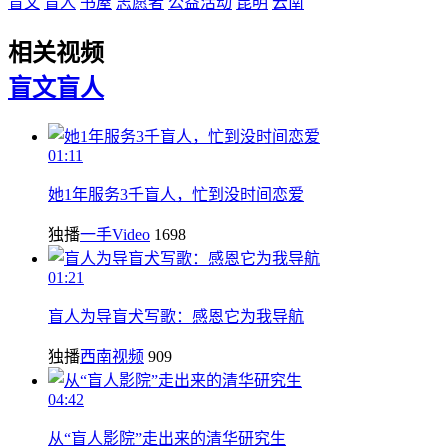
盲文
盲人
书屋
志愿者
公益活动
昆明
云南
相关视频
盲文
盲人
01:11
她1年服务3千盲人，忙到没时间恋爱
独播
一手Video
1698
01:21
盲人为导盲犬写歌：感恩它为我导航
独播
西南视频
909
04:42
从“盲人影院”走出来的清华研究生