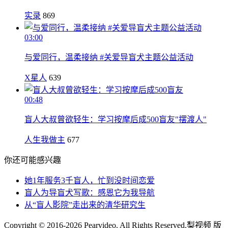
实录
869
03:00
与爱同行，温柔接纳 #关爱导盲犬主题公益活动
X星人
639
00:48
盲人大叔曾欲轻生：学习按摩后成500盲友"摆渡人"
人生我做主
677
你还可能感兴趣
她1年服务3千盲人，忙到没时间恋爱
盲人为导盲犬写歌：感恩它为我导航
从“盲人影院”走出来的清华研究生
Copyright © 2016-2026 Pearvideo. All Rights Reserved.
梨视频 版