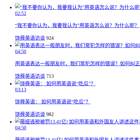
02:52
“我不要你认为，我要我认为”用英语怎么说？为什么呢？
饶舜英语访谈
924
04:50
用英语表达一般朋友时，我们常犯怎样的错误？如何纠正
饶舜英语访谈
713
03:13
饶舜英语： 如何用英语说“吃瓜”？
饶舜英语访谈
982
04:50
薇娅逃税被罚13.41亿! 如何用英语和外国友人讲述这件事