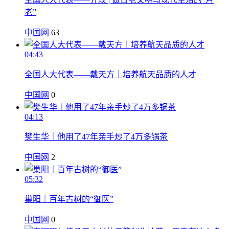
老”
中国网
63
04:43
全国人大代表——戴天方｜培养航天品质的人才
中国网
0
04:13
樊生华｜他用了47年亲手炒了4万多锅茶
中国网
2
05:32
巢阳｜百年古树的“御医”
中国网
0