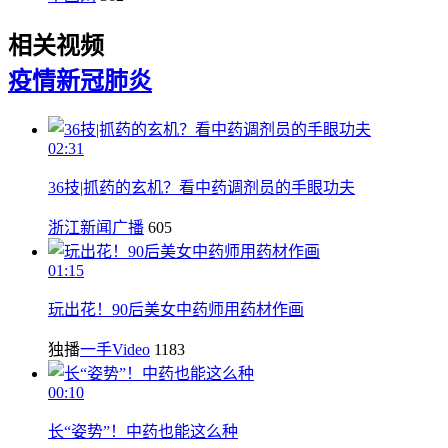
相关视频
疫情
新冠肺炎
02:31
36技|抓药的玄机？看中药调剂员的手眼功夫
浙江新闻广播
605
01:15
玩出花！90后美女中药师用药材作画
独播
一手Video
1183
00:10
长“姿势”！中药也能这么种