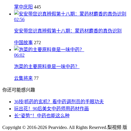
掌中庆阳
445
02:56
安安带您识真辨假第十八期：蒙药材麝香的真伪识别
中国故事
272
06:02
泡菜的主要原料竟是一味中药？
云集将来
77
你还可能感兴趣
36技|抓药的玄机？看中药调剂员的手眼功夫
玩出花！90后美女中药师用药材作画
长“姿势”！中药也能这么种
Copyright © 2016-2026 Pearvideo. All Rights Reserved.
梨视频 版