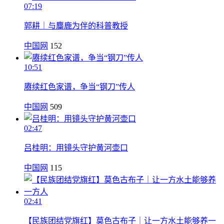
07:19
郭耕｜与麋鹿为伴的科普教授
中国网
152
10:51
赓续红色家谱，争当“钢刀”传人
中国网
509
02:47
吕桂明：用镜头守护黄河壶口
中国网
115
02:41
【民族团结党旗红】莫色古布子｜让一方水土能够养一