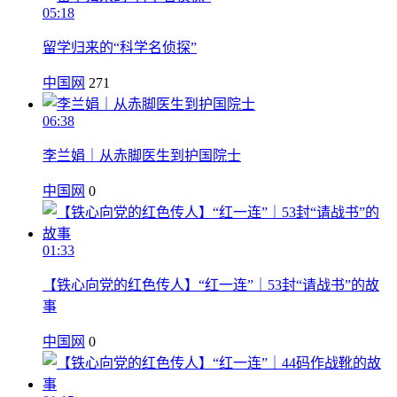
05:18
留学归来的“科学名侦探”
中国网
271
06:38
李兰娟｜从赤脚医生到护国院士
中国网
0
01:33
【铁心向党的红色传人】“红一连”｜53封“请战书”的故
事
中国网
0