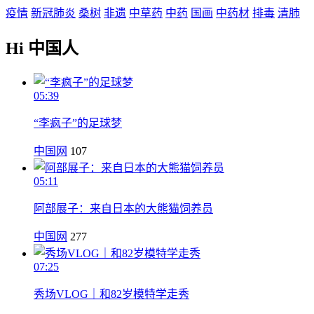
疫情
新冠肺炎
桑树
非遗
中草药
中药
国画
中药材
排毒
清肺
Hi 中国人
05:39
“李疯子”的足球梦
中国网
107
05:11
阿部展子：来自日本的大熊猫饲养员
中国网
277
07:25
秀场VLOG｜和82岁模特学走秀