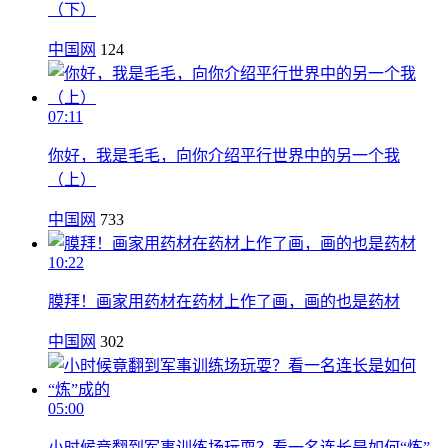
（下）
中国网
124
07:11
你好，我是毛毛，向你介绍平行世界中的另一个我
（上）
中国网
733
10:22
膜拜！画家用药材在药材上作了画，画的也是药材
中国网
302
05:00
小时候竟翻到军事训练场玩耍？看一名连长是如何“炼”