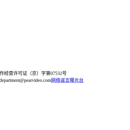
作经营许可证（京）字第07532号
artment@pearvideo.com
网络谣言曝光台