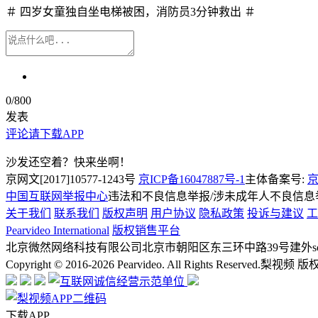
＃ 四岁女童独自坐电梯被困，消防员3分钟救出 ＃
0
/800
发表
评论请下载APP
沙发还空着？快来坐啊！
京网文[2017]10577-1243号
京ICP备16047887号-1
主体备案号:
京
中国互联网举报中心
违法和不良信息举报/涉未成年人不良信息举报
关于我们
联系我们
版权声明
用户协议
隐私政策
投诉与建议
工
Pearvideo International
版权销售平台
北京微然网络科技有限公司
北京市朝阳区东三环中路39号建外soh
Copyright © 2016-2026 Pearvideo. All Rights Reserved.
梨视频 版
下载APP