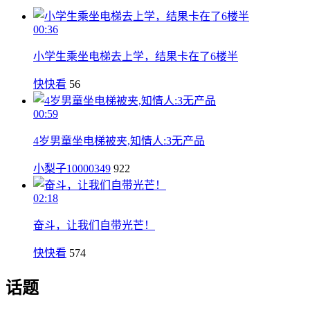
00:36
小学生乘坐电梯去上学，结果卡在了6楼半
快快看
56
00:59
4岁男童坐电梯被夹,知情人:3无产品
小梨子10000349
922
02:18
奋斗，让我们自带光芒！
快快看
574
话题