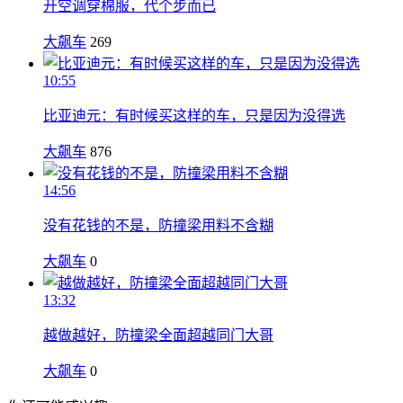
开空调穿棉服，代个步而已
大飙车
269
10:55
比亚迪元：有时候买这样的车，只是因为没得选
大飙车
876
14:56
没有花钱的不是，防撞梁用料不含糊
大飙车
0
13:32
越做越好，防撞梁全面超越同门大哥
大飙车
0