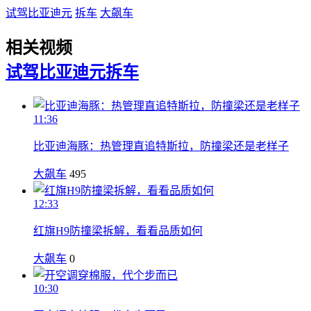
试驾比亚迪元
拆车
大飙车
相关视频
试驾比亚迪元
拆车
11:36
比亚迪海豚：热管理直追特斯拉，防撞梁还是老样子
大飙车
495
12:33
红旗H9防撞梁拆解，看看品质如何
大飙车
0
10:30