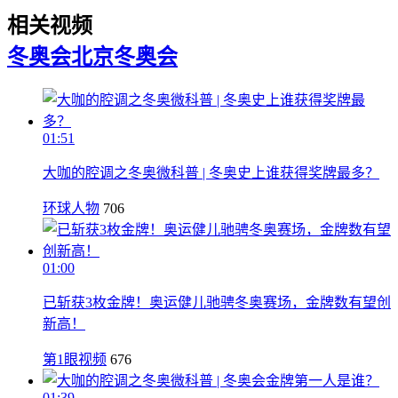
相关视频
冬奥会
北京冬奥会
01:51
大咖的腔调之冬奥微科普 | 冬奥史上谁获得奖牌最多？
环球人物
706
01:00
已斩获3枚金牌！奥运健儿驰骋冬奥赛场，金牌数有望创
新高！
第1眼视频
676
01:39