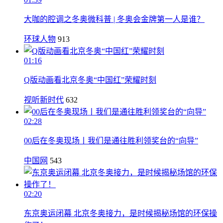
大咖的腔调之冬奥微科普 | 冬奥会金牌第一人是谁？
环球人物
913
01:16
Q版动画看北京冬奥“中国红”荣耀时刻
视听新时代
632
02:28
00后在冬奥现场丨我们是通往胜利领奖台的“向导”
中国网
543
02:20
东京奥运闭幕 北京冬奥接力，是时候揭秘场馆的环保操