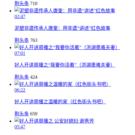
荆头条
710
02:47
泥塑非遗传承人唐奎：用非遗“讲述”红色故事
荆头条
763
07:01
好人开讲周播之“我要你活着”（洪湖患难夫妻）
荆头条
424
06:22
好人开讲周播之温暖的家（红色街头书吧）
荆头条
659
05:47