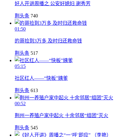
好人开讲周播之 公安好媳妇 谢秀芳
荆头条
740
01:50
的哥捡到3万多 及时归还救命钱
荆头条
517
05:15
社区红人——“快板”姨爹
荆头条
613
00:52
荆州一养殖户家中起火 十余邻居“组团”灭火
荆头条
545