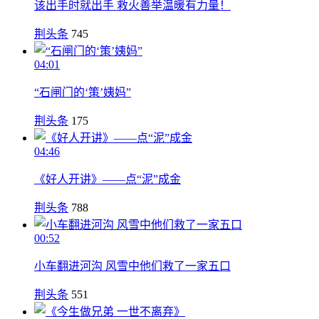
该出手时就出手 救火善举温暖有力量！
荆头条
745
04:01
“石闸门的‘策’姨妈”
荆头条
175
04:46
《好人开讲》——点“泥”成金
荆头条
788
00:52
小车翻进河沟 风雪中他们救了一家五口
荆头条
551