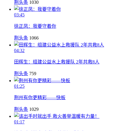
荆头条
1030
03:45
徐正凤：我要守着你
荆头条
1066
04:32
田辉生：组建公益水上救援队 2年共救8人
荆头条
759
01:25
荆州有你更精彩——快板
荆头条
1029
01:17