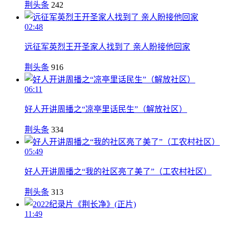
荆头条
242
02:48
远征军英烈王开圣家人找到了 亲人盼接他回家
荆头条
916
06:11
好人开讲周播之“凉亭里话民生”（解放社区）
荆头条
334
05:49
好人开讲周播之“我的社区亮了美了”（工农村社区）
荆头条
313
11:49