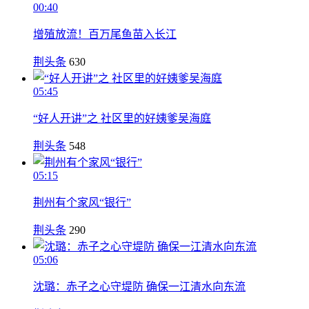
00:40
增殖放流！百万尾鱼苗入长江
荆头条
630
05:45
“好人开讲”之 社区里的好姨爹吴海庭
荆头条
548
05:15
荆州有个家风“银行”
荆头条
290
05:06
沈璐：赤子之心守堤防 确保一江清水向东流