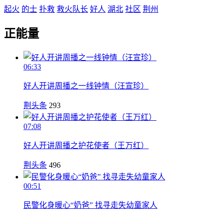
起火
的士
扑救
救火队长
好人
湖北
社区
荆州
正能量
06:33
好人开讲周播之一线钟情（汪宣珍）
荆头条
293
07:08
好人开讲周播之护花使者（王万红）
荆头条
496
00:51
民警化身暖心“奶爸” 找寻走失幼童家人