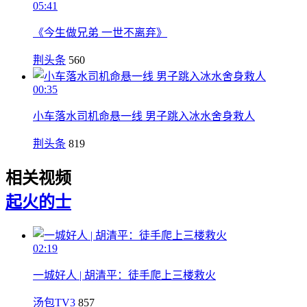
05:41
《今生做兄弟 一世不离弃》
荆头条
560
00:35
小车落水司机命悬一线 男子跳入冰水舍身救人
荆头条
819
相关视频
起火
的士
02:19
一城好人 | 胡清平：徒手爬上三楼救火
汤包TV3
857