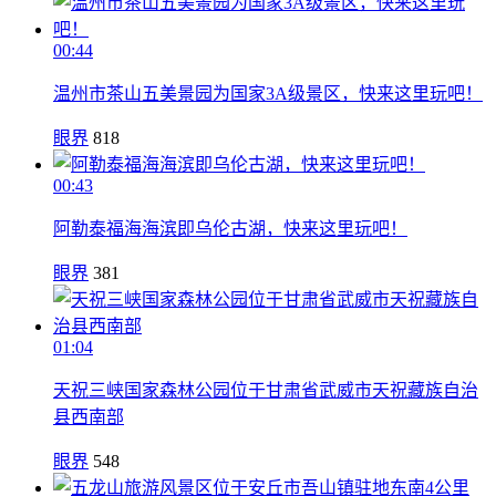
00:44
温州市茶山五美景园为国家3A级景区，快来这里玩吧！
眼界
818
00:43
阿勒泰福海海滨即乌伦古湖，快来这里玩吧！
眼界
381
01:04
天祝三峡国家森林公园位于甘肃省武威市天祝藏族自治
县西南部
眼界
548