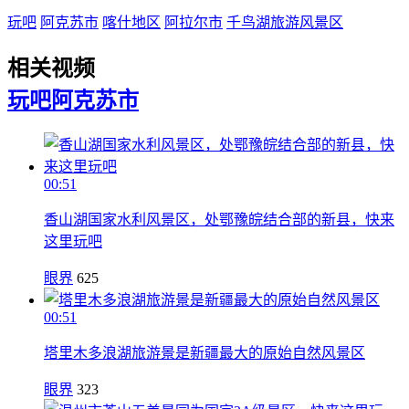
玩吧
阿克苏市
喀什地区
阿拉尔市
千鸟湖旅游风景区
相关视频
玩吧
阿克苏市
00:51
香山湖国家水利风景区，处鄂豫皖结合部的新县，快来
这里玩吧
眼界
625
00:51
塔里木多浪湖旅游景是新疆最大的原始自然风景区
眼界
323