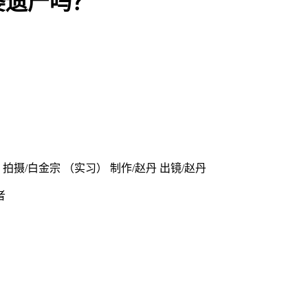
婆遗产吗？
摄/白金宗 （实习） 制作/赵丹 出镜/赵丹
者