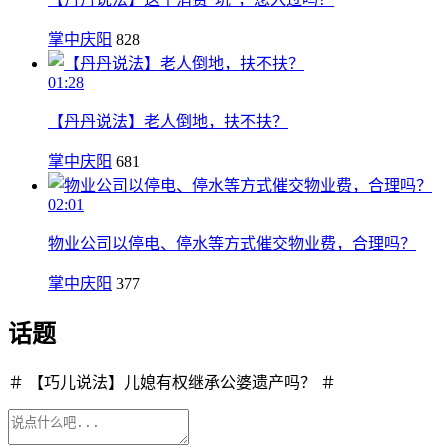
掌中庆阳
828
01:28
【丹丹说法】老人倒地，扶不扶？
掌中庆阳
681
02:01
物业公司以停电、停水等方式催交物业费，合理吗？
掌中庆阳
377
话题
＃ 【巧儿说法】儿媳有权继承公婆遗产吗？ ＃