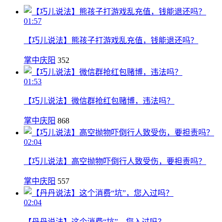
01:57
【巧儿说法】熊孩子打游戏乱充值，钱能退还吗？
掌中庆阳
352
01:53
【巧儿说法】微信群抢红包赌博，违法吗？
掌中庆阳
868
02:04
【巧儿说法】高空抛物吓倒行人致受伤，要担责吗？
掌中庆阳
557
02:04
【丹丹说法】这个消费“坑”，您入过吗？