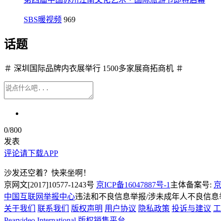
SBS暖视频
969
话题
＃ 深圳国际品牌内衣展举行 1500多家展商拓商机 ＃
0
/800
发表
评论请下载APP
沙发还空着？快来坐啊！
京网文[2017]10577-1243号
京ICP备16047887号-1
主体备案号:
京
中国互联网举报中心
违法和不良信息举报/涉未成年人不良信息举报
关于我们
联系我们
版权声明
用户协议
隐私政策
投诉与建议
工
Pearvideo International
版权销售平台