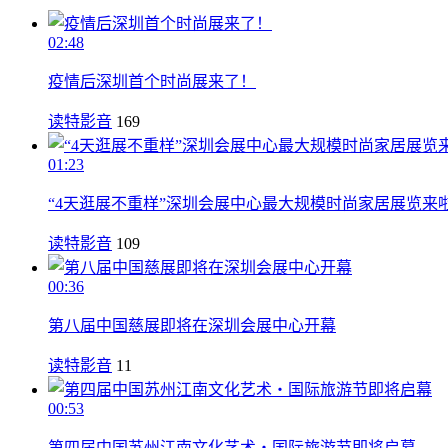
02:48
疫情后深圳首个时尚展来了！
读特影音
169
01:23
“4天逛展不重样”深圳会展中心最大规模时尚家居展览来
读特影音
109
00:36
第八届中国慈展即将在深圳会展中心开幕
读特影音
11
00:53
第四届中国苏州江南文化艺术‧国际旅游节即将启幕