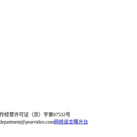
作经营许可证（京）字第07532号
artment@pearvideo.com
网络谣言曝光台