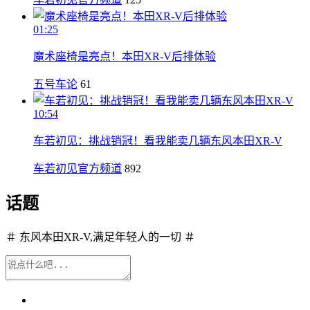
01:25
魔术座椅是亮点！本田XR-V后排体验
五号车论
61
10:54
车若初见：挑战销冠！看我能卖几辆东风本田XR-V
车若初见官方频道
892
话题
＃ 东风本田XR-V,满足年轻人的一切 ＃