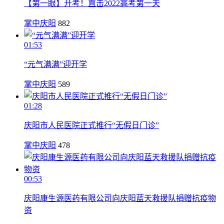
【第一眼】开考！直击2022高考第一天
掌中庆阳
882
01:53
“元气满满”迎开学
掌中庆阳
589
01:28
庆阳市人民医院正式推行“无假日门诊”
掌中庆阳
478
00:53
庆阳康生源医药有限公司向庆阳蓝天救援队捐赠抗疫物
资