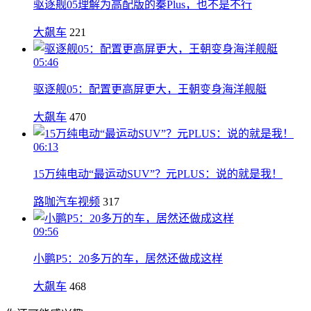
驱逐舰05理解为高配版的秦Plus，也不是不行
大飙车
221
05:46
驱逐舰05：配置更高屏更大，王朝变身海洋舰艇
大飙车
470
06:13
15万纯电动“最运动SUV”？元PLUS：说的就是我！
路咖汽车视频
317
09:56
小鹏P5：20多万的车，居然还做成这样
大飙车
468