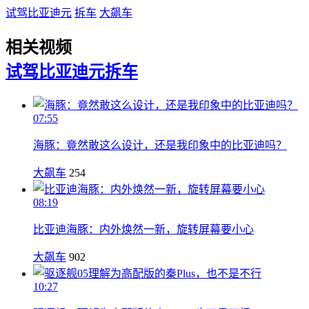
试驾比亚迪元
拆车
大飙车
相关视频
试驾比亚迪元
拆车
07:55
海豚：竟然敢这么设计，还是我印象中的比亚迪吗？
大飙车
254
08:19
比亚迪海豚：内外焕然一新，旋转屏幕要小心
大飙车
902
10:27