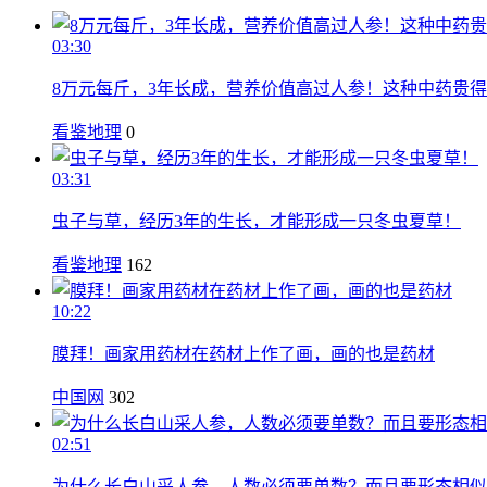
03:30
8万元每斤，3年长成，营养价值高过人参！这种中药贵
看鉴地理
0
03:31
虫子与草，经历3年的生长，才能形成一只冬虫夏草！
看鉴地理
162
10:22
膜拜！画家用药材在药材上作了画，画的也是药材
中国网
302
02:51
为什么长白山采人参，人数必须要单数？而且要形态相似