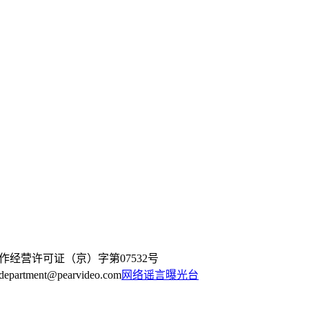
作经营许可证（京）字第07532号
artment@pearvideo.com
网络谣言曝光台