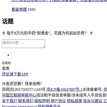
看鉴地理
1045
话题
＃ 每斤8万元的中药“软黄金”，究竟为何如此珍贵？ ＃
0
/800
发表
评论请下载APP
沙发还空着？快来坐啊！
京网文[2017]10577-1243号
京ICP备16047887号-1
主体备案号:
京
中国互联网举报中心
违法和不良信息举报/涉未成年人不良信息举报
关于我们
联系我们
版权声明
用户协议
隐私政策
投诉与建议
工
Pearvideo International
版权销售平台