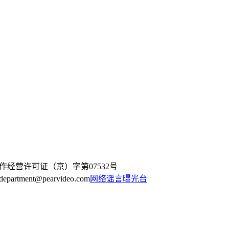
作经营许可证（京）字第07532号
artment@pearvideo.com
网络谣言曝光台