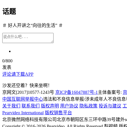
话题
＃ 好人开讲之“向往的生活” ＃
0
/800
发表
评论请下载APP
沙发还空着？快来坐啊！
京网文[2017]10577-1243号
京ICP备16047887号-1
主体备案号:
京
中国互联网举报中心
违法和不良信息举报/涉未成年人不良信息举报
关于我们
联系我们
版权声明
用户协议
隐私政策
投诉与建议
工
Pearvideo International
版权销售平台
北京微然网络科技有限公司
北京市朝阳区东三环中路39号建外soh
Copyright © 2016-2026 Pearvideo. All Rights Reserved.
梨视频 版