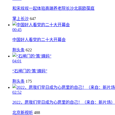
和宋叔叔一起体验高端养老院长沙北辰欧葆庭
掌上长沙
647
00:45
中国好人看党的二十大开幕会
荆头条
622
04:01
“石闸门的‘策’姨妈”
荆头条
175
02:52
2022，愿我们早日成为心愿里的自己！（来自：新片场）
北京新视听
488