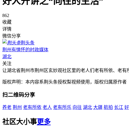
好人开讲之“向往的生活”
862
收藏
详情
微信分享
荆头条
荆州有情怀的时政媒体
湖北
关注
让湖北省荆州市荆州区玄妙观社区里的老人们老有所依、老有
版权声明：本内容系荆头条授权梨视频使用，版权归属原作者
扫二维码分享
养老
荆州
老有所依
老人
老有所乐
向往
湖北
大疆
航拍
长江
好
社区大小事
更多