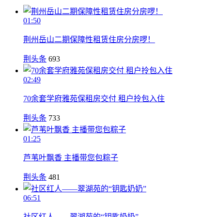
01:50
荆州岳山二期保障性租赁住房分房啰！
荆头条
693
02:49
70余套学府雅苑保租房交付 租户拎包入住
荆头条
733
01:25
芦苇叶飘香 主播带您包粽子
荆头条
481
06:51
社区红人——翠湖苑的“钥匙奶奶”