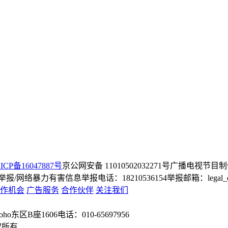
ICP备16047887号
京公网安备 11010502032271号
广播电视节目制
/网络暴力有害信息举报电话：18210536154
举报邮箱：legal_dep
作机会
广告服务
合作伙伴
关注我们
o东区B座1606
电话：010-65697956
权所有