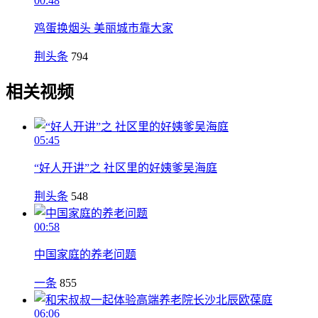
00:48
鸡蛋换烟头 美丽城市靠大家
荆头条
794
相关视频
05:45
“好人开讲”之 社区里的好姨爹吴海庭
荆头条
548
00:58
中国家庭的养老问题
一条
855
06:06