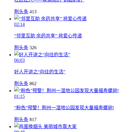
荆头条
413
02:14
“邻里互助 余药共享” 将爱心传递
荆头条
326
06:03
好人开讲之“向往的生活”
荆头条
862
01:15
“粉色”预警！荆州一湿地公园发现大量福寿螺卵!
荆头条
817