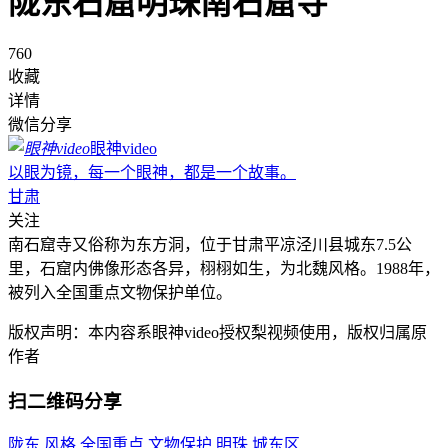
陇东石窟明珠南石窟寺
760
收藏
详情
微信分享
眼神video
以眼为镜，每一个眼神，都是一个故事。
甘肃
关注
南石窟寺又俗称为东方洞，位于甘肃平凉泾川县城东7.5公
里，石窟内佛像形态各异，栩栩如生，为北魏风格。1988年，
被列入全国重点文物保护单位。
版权声明：本内容系眼神video授权梨视频使用，版权归属原
作者
扫二维码分享
陇东
风格
全国重点
文物保护
明珠
城东区