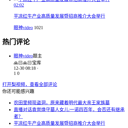
02:02
平凉红牛产业高质量发展暨招商推介大会举行
眼神video
1021
热门评论
眼神video
题主
🙏🏻🙏🏻宝库
12-30 08:18 ·
1
0
打开梨视频，查看全部评论
你还可能感兴趣
农田里频现盗洞，原来藏着明代最大亲王家族墓
直播对话袁崇焕守墓人女儿:一诺四百年，会否还有继承
者？
平凉红牛产业高质量发展暨招商推介大会举行