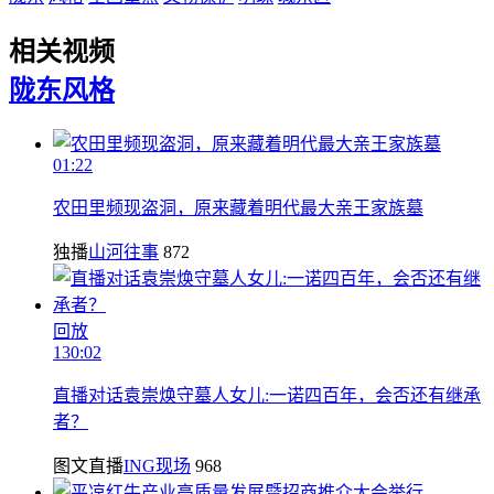
相关视频
陇东
风格
01:22
农田里频现盗洞，原来藏着明代最大亲王家族墓
独播
山河往事
872
回放
130:02
直播对话袁崇焕守墓人女儿:一诺四百年，会否还有继承
者？
图文直播
ING现场
968