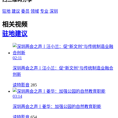
驻地
建议
委员
领域
专业
深圳
相关视频
驻地
建议
02:11
深圳两会之声丨汪小兰：促“新文创”与传统制造业融合
创新
读特影音
285
03:14
深圳两会之声丨姜华：加强公园的自然教育职能
读特影音
654