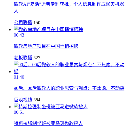
微软AI”复活”逝者专利获批，个人信息制作成聊天机器
人
公司联播
150
00:43
微软房地产项目在中国悄悄招聘
老板联播
327
01:40
90后、00后微软人的职业思索与观点：不焦虑、不动摇
巨浪视线
384
00:51
特斯拉强制坐班被亚马逊微软挖人