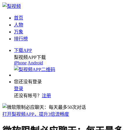
首页
人物
万象
排行榜
下载APP
梨视频APP下载
iPhone
Android
您还没有登录
登录
还没有帐号？
注册
打开梨视频APP，提升3倍流畅度