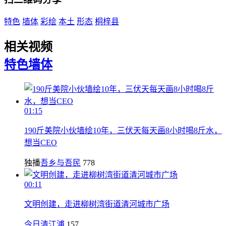
特色
墙体
彩绘
本土
形态
桐梓县
相关视频
特色
墙体
01:15
190斤美院小伙墙绘10年，三伏天每天画8小时喝8斤水，
想当CEO
独播
吾乡与吾民
778
00:11
文明创建，走进柳树湾街道清河城市广场
今日清江浦
157