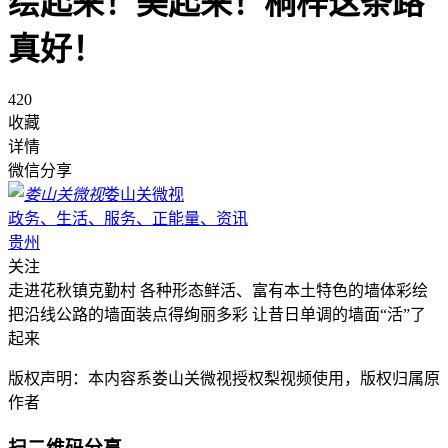
绘起来！美起来！桐梓这条路
真好！
420
收藏
详情
微信分享
娄山关微视
政务、生活、服务、正能量、资讯
贵州
关注
走进花秋镇克勤村 各种形态鲜活、富有本土特色的墙体彩绘
把沿线公路的墙面装点得绚丽多彩 让昔日单调的墙面“活”了
起来
版权声明：本内容系娄山关微视授权梨视频使用，版权归属原
作者
扫二维码分享