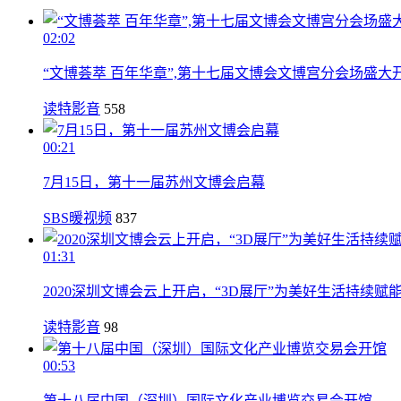
02:02
“文博荟萃 百年华章”,第十七届文博会文博宫分会场盛大
读特影音
558
00:21
7月15日，第十一届苏州文博会启幕
SBS暖视频
837
01:31
2020深圳文博会云上开启，“3D展厅”为美好生活持续赋
读特影音
98
00:53
第十八届中国（深圳）国际文化产业博览交易会开馆