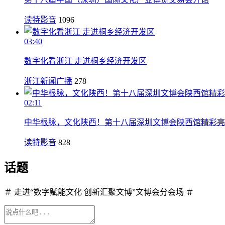
读特影音
1096
03:40
数字化看浙江 走进桐乡经济开发区
浙江新闻广播
278
02:11
中华根脉，文化陕西！第十八届深圳文博会陕西馆精彩亮
读特影音
828
话题
＃ 走进“数字赋能文化 创新汇聚文博”文博会分会场 ＃