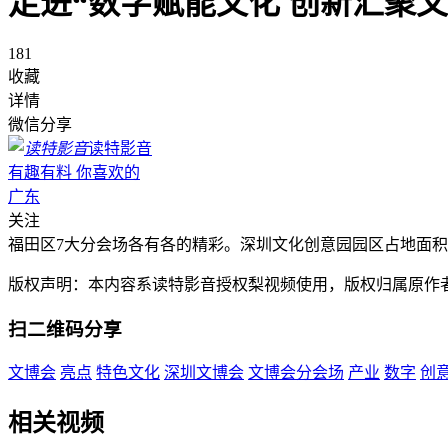
走进“数字赋能文化 创新汇聚
181
收藏
详情
微信分享
读特影音
有趣有料 你喜欢的
广东
关注
福田区7大分会场各有各的精彩。深圳文化创意园园区占地面积
版权声明：本内容系读特影音授权梨视频使用，版权归属原作
扫二维码分享
文博会
亮点
特色文化
深圳文博会
文博会分会场
产业
数字
创
相关视频