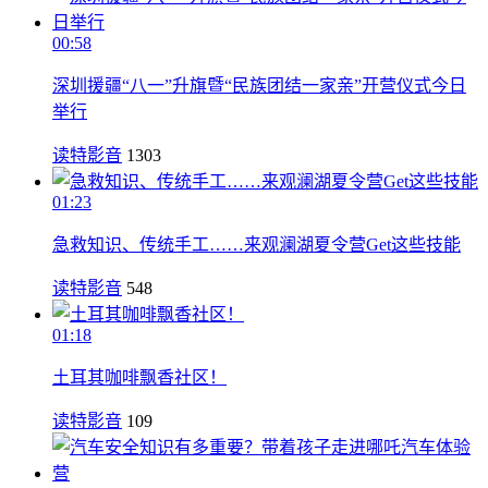
00:58
深圳援疆“八一”升旗暨“民族团结一家亲”开营仪式今日
举行
读特影音
1303
01:23
急救知识、传统手工……来观澜湖夏令营Get这些技能
读特影音
548
01:18
土耳其咖啡飘香社区！
读特影音
109