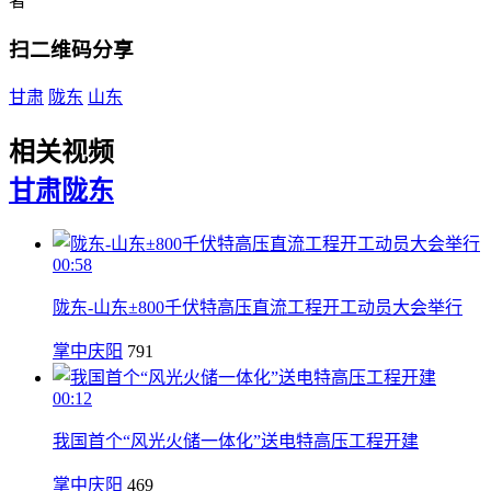
者
扫二维码分享
甘肃
陇东
山东
相关视频
甘肃
陇东
00:58
陇东-山东±800千伏特高压直流工程开工动员大会举行
掌中庆阳
791
00:12
我国首个“风光火储一体化”送电特高压工程开建
掌中庆阳
469