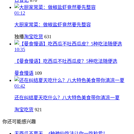
日食记
870
01:12
大厨家常菜：做椒盐虾竟然要先整容
独播
淘宝吃货
631
10:35
【曼食慢语】吃西瓜不吐西瓜皮？5种吃法随便选
曼食慢语
109
01:42
还在纠结夏天吃什么？八大特色美食带你清凉一夏
淘宝吃货
921
你还可能感兴趣
无西瓜不夏天，4种神仙吃法让你一吃秒爱！