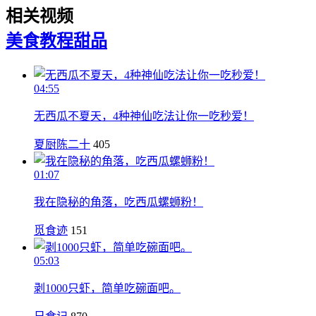
相关视频
美食教程
甜品
04:55
无西瓜不夏天，4种神仙吃法让你一吃秒爱！
夏厨陈二十
405
01:07
我在隐秘的角落，吃西瓜螺蛳粉！
觅食迹
151
05:03
剥1000只虾，简单吃碗面吧。