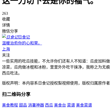
这一刀切下去是你的福气。
263
收藏
详情
微信分享
日食记
温暖治愈你的心和胃。
上海
关注
一些实用的吃瓜技能，不允许你们还有人不知道：瓜皮加料做
凉菜，瓜肉做冰棍和冰粉，里里外外吃干抹净，我称之为无痕
西瓜吃法。
版权声明：本内容系日食记授权梨视频使用，版权归属原作者
扫二维码分享
美食教程
甜品
消暑神器
西瓜
美食台
菜谱
美食菜谱