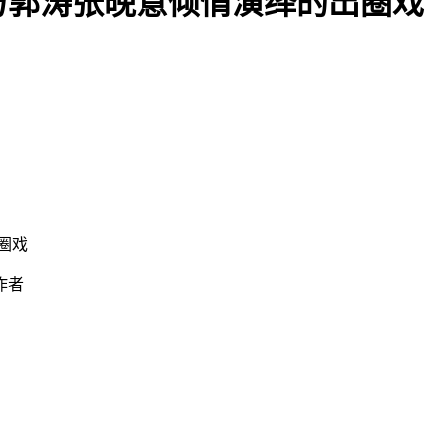
与郭涛张晚意倾情演绎的出圈戏
圈戏
作者