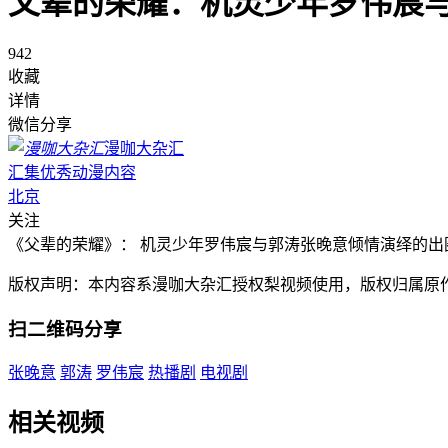
父辈的荣耀：机灵少年罗伟宸
942
收藏
详情
微信分享
漫咖大杂汇
汇集优秀动漫内容
北京
关注
《父辈的荣耀》： 机灵少年罗伟宸与郭涛张晚意倾情演绎的出
版权声明：本内容系漫咖大杂汇授权梨视频使用，版权归属原
扫二维码分享
张晚意
郭涛
罗伟宸
热播剧
电视剧
相关视频