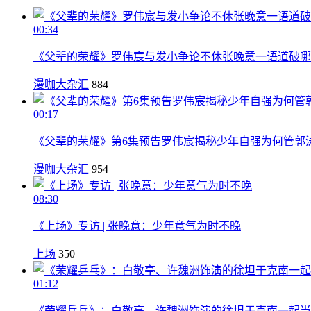
00:34
《父辈的荣耀》罗伟宸与发小争论不休张晚意一语道破哪
漫咖大杂汇
884
00:17
《父辈的荣耀》第6集预告罗伟宸揭秘少年自强为何管郭
漫咖大杂汇
954
08:30
《上场》专访 | 张晚意：少年意气为时不晚
上场
350
01:12
《荣耀乒乓》：白敬亭、许魏洲饰演的徐坦于克南一起当