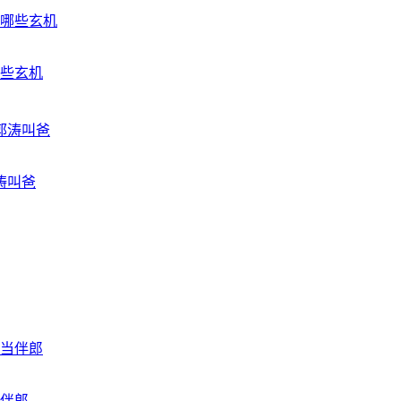
些玄机
涛叫爸
伴郎