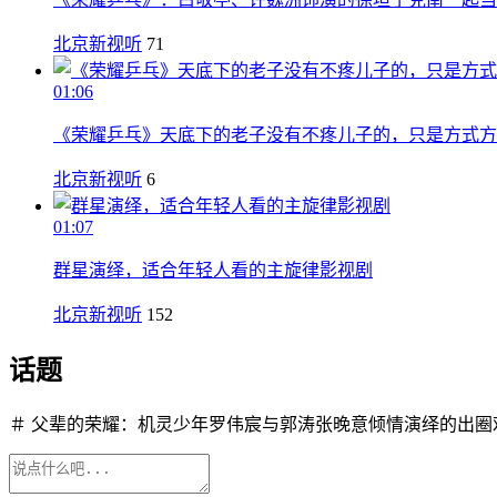
北京新视听
71
01:06
《荣耀乒乓》天底下的老子没有不疼儿子的，只是方式方
北京新视听
6
01:07
群星演绎，适合年轻人看的主旋律影视剧
北京新视听
152
话题
＃ 父辈的荣耀：机灵少年罗伟宸与郭涛张晚意倾情演绎的出圈