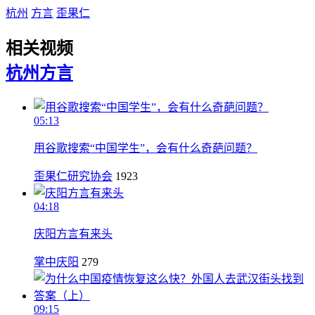
杭州
方言
歪果仁
相关视频
杭州
方言
05:13
用谷歌搜索“中国学生”，会有什么奇葩问题？
歪果仁研究协会
1923
04:18
庆阳方言有来头
掌中庆阳
279
09:15