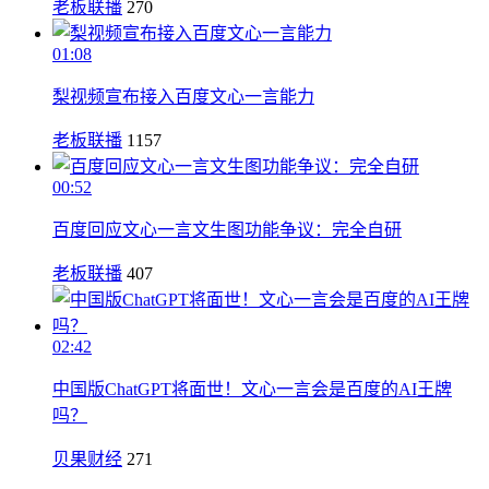
老板联播
270
01:08
梨视频宣布接入百度文心一言能力
老板联播
1157
00:52
百度回应文心一言文生图功能争议：完全自研
老板联播
407
02:42
中国版ChatGPT将面世！文心一言会是百度的AI王牌
吗？
贝果财经
271