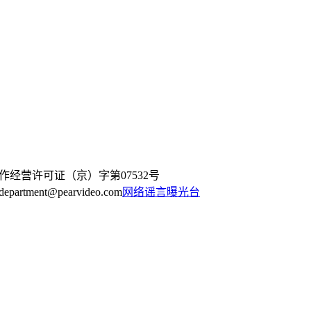
作经营许可证（京）字第07532号
artment@pearvideo.com
网络谣言曝光台