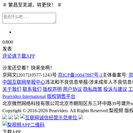
＃ 繁昌至芜湖，将更快！ ＃
0
/800
发表
评论请下载APP
沙发还空着？快来坐啊！
京网文[2017]10577-1243号
京ICP备16047887号-1
主体备案号:
京
中国互联网举报中心
违法和不良信息举报/涉未成年人不良信息举报
关于我们
联系我们
版权声明
用户协议
隐私政策
投诉与建议
工
Pearvideo International
版权销售平台
北京微然网络科技有限公司
北京市朝阳区东三环中路39号建外soh
Copyright © 2016-2026 Pearvideo. All Rights Reserved.
梨视频 版
下载APP