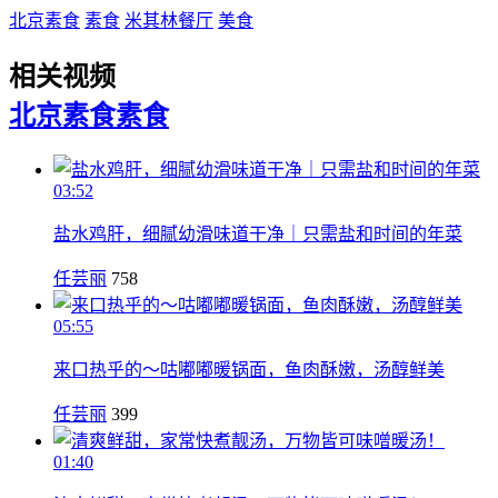
北京素食
素食
米其林餐厅
美食
相关视频
北京素食
素食
03:52
盐水鸡肝，细腻幼滑味道干净｜只需盐和时间的年菜
任芸丽
758
05:55
来口热乎的～咕嘟嘟暖锅面，鱼肉酥嫩，汤醇鲜美
任芸丽
399
01:40