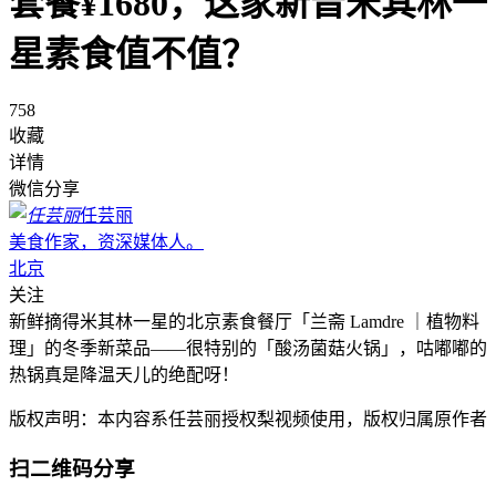
套餐¥1680，这家新晋米其林一
星素食值不值？
758
收藏
详情
微信分享
任芸丽
美食作家，资深媒体人。
北京
关注
新鲜摘得米其林一星的北京素食餐厅「兰斋 Lamdre ｜植物料
理」的冬季新菜品——很特别的「酸汤菌菇火锅」，咕嘟嘟的
热锅真是降温天儿的绝配呀！
版权声明：本内容系任芸丽授权梨视频使用，版权归属原作者
扫二维码分享