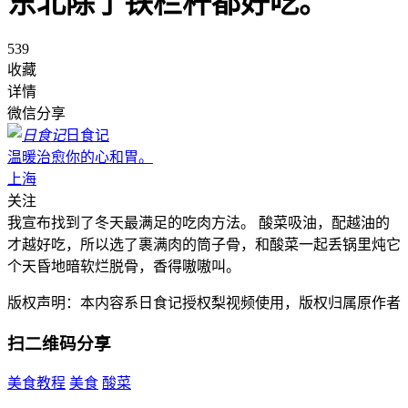
东北除了铁栏杆都好吃。
539
收藏
详情
微信分享
日食记
温暖治愈你的心和胃。
上海
关注
我宣布找到了冬天最满足的吃肉方法。 酸菜吸油，配越油的
才越好吃，所以选了裹满肉的筒子骨，和酸菜一起丢锅里炖它
个天昏地暗软烂脱骨，香得嗷嗷叫。
版权声明：本内容系日食记授权梨视频使用，版权归属原作者
扫二维码分享
美食教程
美食
酸菜