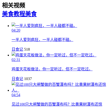
相关视频
美食教程
美食
04:20
一半人爱到疯狂，一半人碰都不碰。
日食记
518
02:31
鸡蛋天花板做法，你一定听过，但不一定吃过。
日食记
1037
04:54
见过100只大闸蟹做的百蟹瀑布吗？比黄果树瀑布还惊