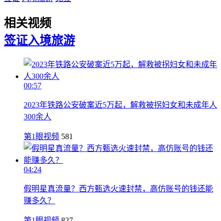
相关视频
签证
入境旅游
00:57
2023年铁路公安破案近5万起，解救被拐妇女和未成年人
300余人
第1眼视频
581
04:24
假明星真流量？西方甄选火速封禁，高仿账号的钱还能
赚多久？
第1眼视频
827